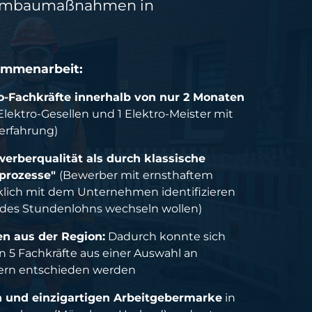
d Umbaumaßnahmen in
sammenarbeit:
tro-Fachkräfte innerhalb von nur 2 Monaten
lektro-Gesellen und 1 Elektro-Meister mit
erfahrung)
erberqualität als durch klassische
prozesse"
(Bewerber mit ernsthaftem
irklich mit dem Unternehmen identifizieren
des Stundenlohns wechseln wollen)
n aus der Region:
Dadurch konnte sich
n 5 Fachkräfte aus einer Auswahl an
bern entschieden werden
n und einzigartigen Arbeitgebermarke
in