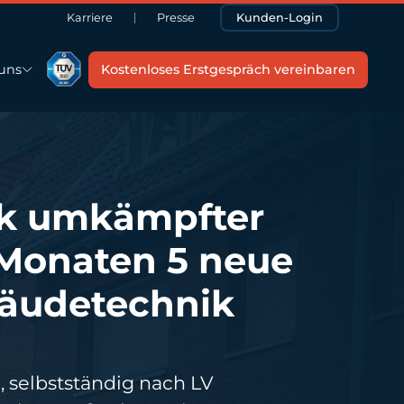
Karriere
Presse
Kunden-Login
uns
Kostenloses Erstgespräch vereinbaren
ark umkämpfter
 Monaten 5 neue
bäudetechnik
, selbstständig nach LV