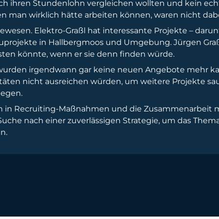
lich ihren Stundenlohn vergleichen wollten und kein ech
 man wirklich hätte arbeiten können, waren nicht dabe
gewesen. Elektro-Graßl hat interessante Projekte – daru
ojekte in Hallbergmoos und Umgebung. Jürgen Graßl 
lasten könnte, wenn er sie denn finden würde.
, wurden irgendwann gar keine neuen Angebote mehr ka
zitäten nicht ausreichen würden, um weitere Projekte sa
iegen.
lich in Recruiting-Maßnahmen und die Zusammenarbeit
r Suche nach einer zuverlässigen Strategie, um das The
n.