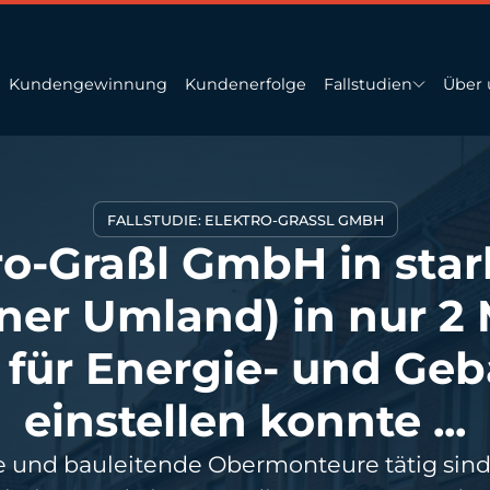
Kundengewinnung
Kundenerfolge
Fallstudien
Über 
FALLSTUDIE: ELEKTRO-GRASSL GMBH
ro-Graßl GmbH in st
er Umland) in nur 2
r für Energie- und Ge
einstellen konnte ...
eure und bauleitende Obermonteure tätig sind