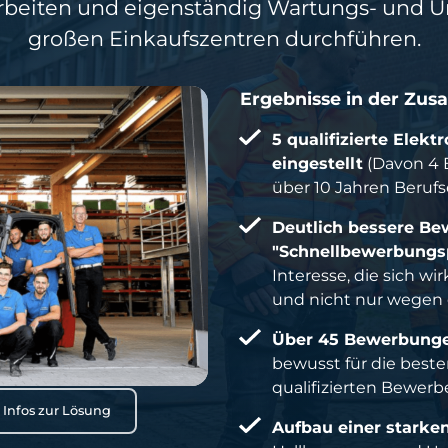
 arbeiten und eigenständig Wartungs- un
großen Einkaufszentren durchführen.
Ergebnisse in der Zu
5 qualifizierte Elek
eingestellt
(Davon 4 E
über 10 Jahren Berufs
Deutlich bessere Bew
"Schnellbewerbungs
Interesse, die sich w
und nicht nur wegen 
Über 45 Bewerbunge
bewusst für die beste
qualifizierten Bewer
 Infos zur Lösung
Aufbau einer starke