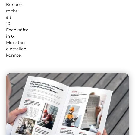
Kunden
mehr
als
10
Fachkräfte
in 6.
Monaten
einstellen
konnte.